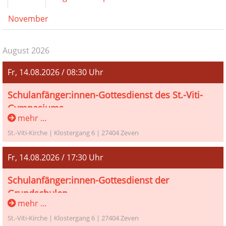
November
August 2026
Fr, 14.08.2026 / 08:30 Uhr
Schulanfänger:innen-Gottesdienst des St.-Viti-
Gymnasiums
mehr ...
Schulanfänger:innen-Gottesdienst des St.-Viti-
St.-Viti-Kirche | Klostergang 6 | 27404 Zeven
Gymnasiums Zeven mit Diakon Sonneborn & Team
Fr, 14.08.2026 / 17:30 Uhr
Schulanfänger:innen-Gottesdienst der
Grundschulen
mehr ...
Schulanfänger:innen-Gottesdienst der Grundschulen
St.-Viti-Kirche | Klostergang 6 | 27404 Zeven
mit Pastor Knapmeyer und der Kita Vituszwerge