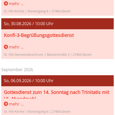
Gottesdienst zum 12. Sonntag nach Trinitatis mit
mehr ...
Pastor Heiner Georgi-Gerdes
St.-Viti-Kirche | Klostergang 6 | 27404 Zeven
So, 30.08.2026 / 10:00 Uhr
Konfi-3-Begrüßungsgottesdienst
Konfi-3-Begrüßungsgottesdienst mit Pastor Martin
mehr ...
Knapmeyer im Gemeindezentrum
St.-Viti-Gemeindezentrum | Bäckerstraße 3 | 27404 Zeven
September 2026
So, 06.09.2026 / 10:00 Uhr
Gottesdienst zum 14. Sonntag nach Trinitatis mit
Hl. Abendmahl
mehr ...
Gottesdienst zum 14. Sonntag nach Trinitatis mit Hl.
St.-Viti-Kirche | Klostergang 6 | 27404 Zeven
Abendmahl und Pastor Martin Knapmeyer