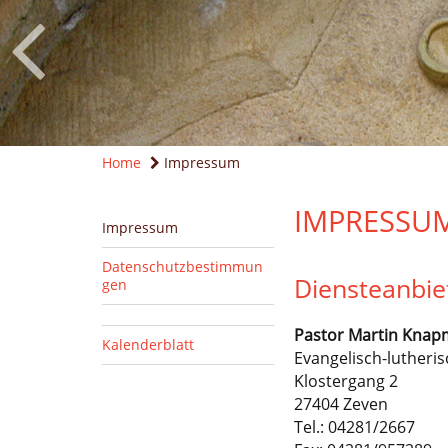
Home
Impressum
IMPRESSU
Impressum
Datenschutzbestimmun
Diensteanbi
gen
Pastor
Martin
Knap
Kalenderblatt
Evangelisch-lutheri
Klostergang 2
27404 Zeven
Tel.:
04281/2667