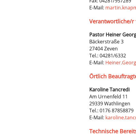
Fax:
04281/957289
E-Mail:
martin.knap
Verantwortliche/r 
Pastor
Heiner
Georg
Bäckerstraße 3
27404 Zeven
Tel.:
04281/6332
E-Mail:
Heiner.Georg
Örtlich Beauftrag
Karoline
Tancredi
Am Urnenfeld 11
29339 Wathlingen
Tel.:
0176 87858879
E-Mail:
karoline.tan
Technische Bereit