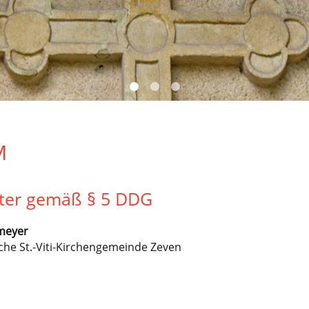
M
eter gemäß § 5 DDG
meyer
sche St.-Viti-Kirchengemeinde Zeven